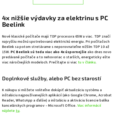
4x nižšie výdavky za elektrinu s PC
Beelink
Nové klasické počítače majú TDP procesora 65W a viac. TDP značí
najvyššiu možnú spotrebovanú elektrickú energiu. Pri počítačoch
Beelink sa potom stretávame s neporovnateľne nižším TDP 10 až
15W.
PC Beelink sú teda viac ako 4x úspornejšie
ako dnes novo
predávané počítače a to nehovoriac o starších, energeticky ešte
viac náročnejších modeloch. Prečítajte si viac
tu v článku
.
Doplnkové služby, alebo PC bez starostí
K nákupu si môžete voliteľne dokúpiť aktualizáciu systému a
inštaláciu najpoužívanejších aplikácií (ako Google Chrome, Acrobat
Reader, WhatsApp a ďalšie) a inštaláciu a aktiváciu licencie balíka
kancelárskych programov – Microsoft Office.
Viac informácií
nájdete
tu
.