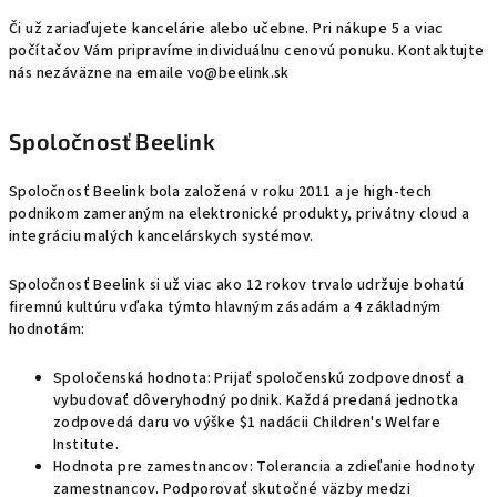
Či už zariaďujete kancelárie alebo učebne. Pri nákupe 5 a viac
počítačov Vám pripravíme individuálnu cenovú ponuku. Kontaktujte
nás nezáväzne na emaile vo@beelink.sk
Spoločnosť Beelink
Spoločnosť Beelink bola založená v roku 2011 a je high-tech
podnikom zameraným na elektronické produkty, privátny cloud a
integráciu malých kancelárskych systémov.
Spoločnosť Beelink si už viac ako 12 rokov trvalo udržuje bohatú
firemnú kultúru vďaka týmto hlavným zásadám a 4 základným
hodnotám:
Spoločenská hodnota: Prijať spoločenskú zodpovednosť a
vybudovať dôveryhodný podnik. Každá predaná jednotka
zodpovedá daru vo výške $1 nadácii Children's Welfare
Institute.
Hodnota pre zamestnancov: Tolerancia a zdieľanie hodnoty
zamestnancov. Podporovať skutočné väzby medzi