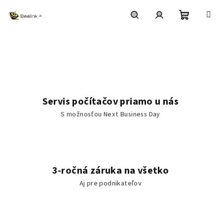
Prejsť
na
obsah
Nákupn
Hľadať
Prihlásenie
K
o
košík
m
p
Servis počítačov priamo u nás
a
S možnosťou Next Business Day
k
t
n
3-ročná záruka na všetko
Aj pre podnikateľov
é
M