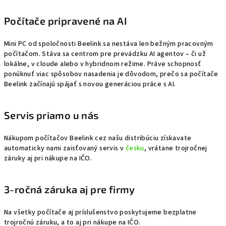
Počítače pripravené na AI
Mini PC od spoločnosti Beelink sa nestáva len bežným pracovným
počítačom. Stáva sa centrom pre prevádzku AI agentov – či už
lokálne, v cloude alebo v hybridnom režime. Práve schopnosť
ponúknuť viac spôsobov nasadenia je dôvodom, prečo sa počítače
Beelink začínajú spájať s novou generáciou práce s AI.
Servis priamo u nás
Nákupom počítačov Beelink cez našu distribúciu získavate
automaticky nami zaisťovaný servis v
česku
, vrátane trojročnej
záruky aj pri nákupe na IČO.
3-ročná záruka aj pre firmy
Na všetky počítače aj príslušenstvo poskytujeme bezplatne
trojročnú záruku, a to aj pri nákupe na IČO.