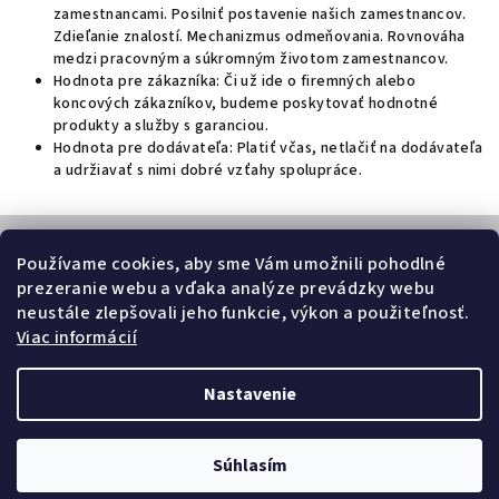
zamestnancami. Posilniť postavenie našich zamestnancov.
Zdieľanie znalostí. Mechanizmus odmeňovania. Rovnováha
medzi pracovným a súkromným životom zamestnancov.
Hodnota pre zákazníka: Či už ide o firemných alebo
koncových zákazníkov, budeme poskytovať hodnotné
produkty a služby s garanciou.
Hodnota pre dodávateľa: Platiť včas, netlačiť na dodávateľa
a udržiavať s nimi dobré vzťahy spolupráce.
Z
á
Používame cookies, aby sme Vám umožnili pohodlné
p
prezeranie webu a vďaka analýze prevádzky webu
Nákupný košík
neustále zlepšovali jeho funkcie, výkon a použiteľnosť.
ä
Viac informácií
t
0
ks /
€0
i
Nastavenie
e
Copyright 2026
Beelink e-shop Slovensko
. Všetky práva
vyhradené.
Súhlasím
Vytvoril Shoptet