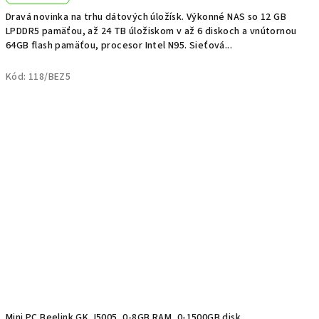
Dravá novinka na trhu dátových úložísk. Výkonné NAS so 12 GB
LPDDR5 pamäťou, až 24 TB úložiskom v až 6 diskoch a vnútornou
64GB flash pamäťou, procesor Intel N95. Sieťová...
Kód:
118/BEZ5
Mini PC Beelink GK J5005, 0-8GB RAM, 0-1500GB disk